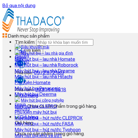
Bỏ qua nội dung
Danh mục sản phẩm
Tìm kiếm:
Siêu khuyến mãi
Tìm kiếm
Máy hút bụi – lau nhà gia đình
Máy hút bụi – lau nhà Homate
Máy hút bụi – lau nhà Roborock
Máy hút bụi – lau nhà Dreame
Phía bắc:
0972.372.189
Máy hút bụi – lau nhà Hitachi
Phụ Kiện Homate
Máy hút bụi Panasonic
Phía nam:
093.144.5818
Máy hút bụi Deerma
Máy hút bụi công nghiệp
Máy hút bụi CLEPRO
Chưa có sản phẩm trong giỏ hàng.
Phụ kiện máy hút bụi
Máy hút bụi – hút nước CLEPROX
Giỏ hàng
Máy hút bụi – hút nước FASA
Máy hút bụi – hút nước Typhoon
Chưa có sản phẩm trong giỏ hàng.
Máy hút bụi khô và ướt