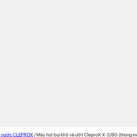
út nước CLEPROX
/
Máy hút bụi khô và ướt CleproX X-3/80 (thùng in