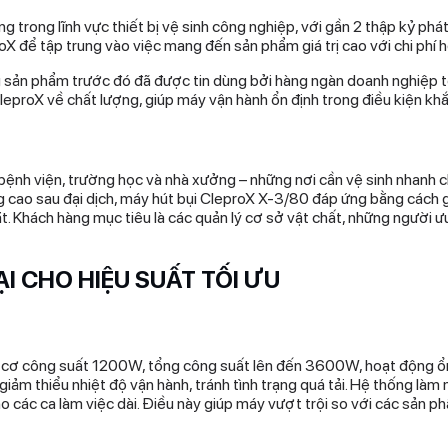
 trong lĩnh vực thiết bị vệ sinh công nghiệp, với gần 2 thập kỷ phá
X để tập trung vào việc mang đến sản phẩm giá trị cao với chi phí h
 sản phẩm trước đó đã được tin dùng bởi hàng ngàn doanh nghiệp t
eproX về chất lượng, giúp máy vận hành ổn định trong điều kiện khắ
ệnh viện, trường học và nhà xưởng – những nơi cần vệ sinh nhanh c
ng cao sau đại dịch, máy hút bụi CleproX X-3/80 đáp ứng bằng cách g
 Khách hàng mục tiêu là các quản lý cơ sở vật chất, những người ưu t
ẠI CHO HIỆU SUẤT TỐI ƯU
 cơ công suất 1200W, tổng công suất lên đến 3600W, hoạt động ổn
ảm thiểu nhiệt độ vận hành, tránh tình trạng quá tải. Hệ thống là
o các ca làm việc dài. Điều này giúp máy vượt trội so với các sản