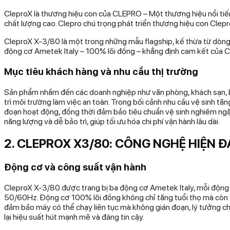
CleproX là thương hiệu con của CLEPRO – Một thương hiệu nổi tiếng
chất lượng cao. Clepro chú trọng phát triển thương hiệu con Clepro
CleproX X-3/80 là một trong những mẫu flagship, kế thừa từ dòng
động cơ Ametek Italy – 100% lõi đồng – khẳng định cam kết của Cl
Mục tiêu khách hàng và nhu cầu thị trường
Sản phẩm nhắm đến các doanh nghiệp như văn phòng, khách sạn, b
trì môi trường làm việc an toàn. Trong bối cảnh nhu cầu vệ sinh tă
đoạn hoạt động, đồng thời đảm bảo tiêu chuẩn vệ sinh nghiêm ngặt.
năng lượng và dễ bảo trì, giúp tối ưu hóa chi phí vận hành lâu dài.
2. CLEPROX X3/80: CÔNG NGHỆ HIỆN Đ
Động cơ và công suất vận hành
CleproX X-3/80 được trang bị ba động cơ Ametek Italy, mỗi động
50/60Hz. Động cơ 100% lõi đồng không chỉ tăng tuổi thọ mà còn gi
đảm bảo máy có thể chạy liên tục mà không gián đoạn, lý tưởng ch
lại hiệu suất hút mạnh mẽ và đáng tin cậy.