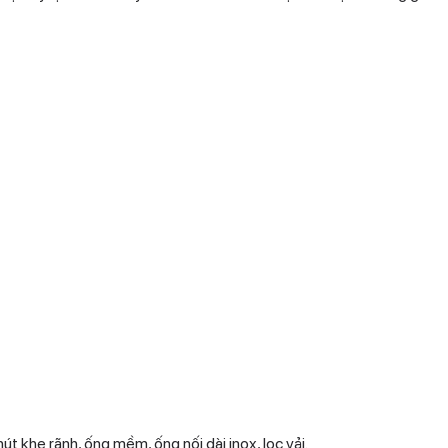
hút khe rãnh, ống mềm, ống nối dài inox, lọc vải.