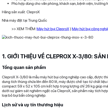
Phù hợp dùng cho văn phòng, khách sạn, bệnh viện, trường 
Hãng sản xuất: CleproX
Nhà máy đặt tại Trung Quốc
>> XEM THÊM:
Máy hút bụi CleproX
|
Máy hút bụi công nghi
1. GIỚI THIỆU VỀ CLEPROX X-3/80: SẢ
Tổng quan sản phẩm
CleproX X-3/80 là mẫu máy hút bụi công nghiệp cao cấp, được thiết
dung tích thùng chứa lên đến 80 lít, máy được chế tạo từ chất li
compact 59 x 52 x 105 cm kết hợp trọng lượng chỉ 26 kg giúp má
dưới sự giám sát nghiêm ngặt của CleproX, sản phẩm này tích hợp 
loại bỏ bụi bẩn công nghiệp.
Lịch sử và uy tín thương hiệu