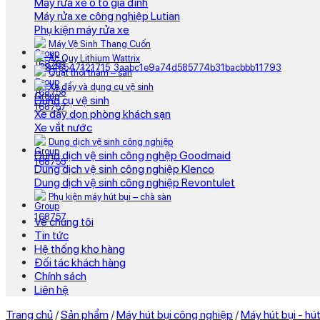
Máy rửa xe ô tô gia đình
Máy rửa xe công nghiệp Lutian
Phụ kiện máy rửa xe
Máy Vệ Sinh Thang Cuốn
Ắc Quy Lithium Wattrix
Quạt thổi thảm – sàn
Xe đẩy và dụng cụ vệ sinh
Dụng cụ vệ sinh
Xe đẩy dọn phòng khách sạn
Xe vắt nước
Dung dịch vệ sinh công nghiệp
Dung dịch vệ sinh công nghệp Goodmaid
Dung dịch vệ sinh công nghiệp Klenco
Dung dịch vệ sinh công nghiệp Revontulet
Phụ kiện máy hút bụi – chà sàn
Về chúng tôi
Tin tức
Hệ thống kho hàng
Đối tác khách hàng
Chính sách
Liên hệ
Trang chủ
/
Sản phẩm
/
Máy hút bụi công nghiệp
/
Máy hút bụi - h