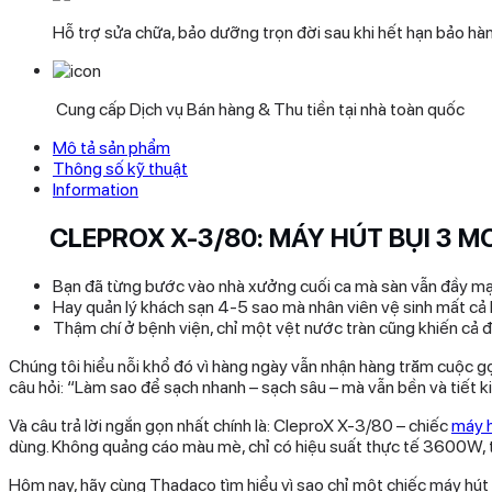
Hỗ trợ sửa chữa, bảo dưỡng trọn đời sau khi hết hạn bảo hà
Cung cấp Dịch vụ Bán hàng & Thu tiền tại nhà toàn quốc
Mô tả sản phẩm
Thông số kỹ thuật
Information
CLEPROX X-3/80: MÁY HÚT BỤI 3 
Bạn đã từng bước vào nhà xưởng cuối ca mà sàn vẫn đầy mạt 
Hay quản lý khách sạn 4-5 sao mà nhân viên vệ sinh mất cả 
Thậm chí ở bệnh viện, chỉ một vệt nước tràn cũng khiến cả độ
Chúng tôi hiểu nỗi khổ đó vì hàng ngày vẫn nhận hàng trăm cuộc gọ
câu hỏi: “Làm sao để sạch nhanh – sạch sâu – mà vẫn bền và tiết 
Và câu trả lời ngắn gọn nhất chính là: CleproX X-3/80 – chiếc
máy h
dùng. Không quảng cáo màu mè, chỉ có hiệu suất thực tế 3600W, thù
Hôm nay, hãy cùng Thadaco tìm hiểu vì sao chỉ một chiếc máy hút b