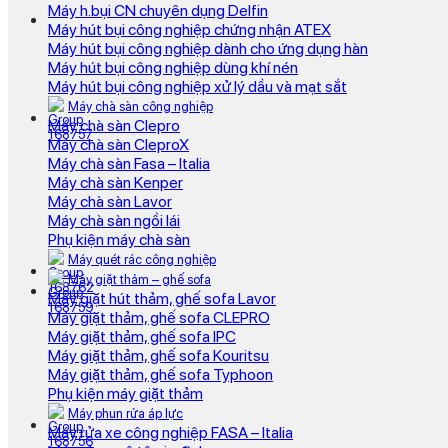
Máy h.bụi CN chuyên dụng Delfin
Máy hút bụi công nghiệp chứng nhận ATEX
Máy hút bụi công nghiệp dành cho ứng dụng hàn
Máy hút bụi công nghiệp dùng khí nén
Máy hút bụi công nghiệp xử lý dầu và mạt sắt
Máy chà sàn công nghiệp
Máy chà sàn Clepro
Máy chà sàn CleproX
Máy chà sàn Fasa – Italia
Máy chà sàn Kenper
Máy chà sàn Lavor
Máy chà sàn ngồi lái
Phụ kiện máy chà sàn
Máy quét rác công nghiệp
Máy giặt thảm – ghế sofa
Máy giặt hút thảm, ghế sofa Lavor
Máy giặt thảm, ghế sofa CLEPRO
Máy giặt thảm, ghế sofa IPC
Máy giặt thảm, ghế sofa Kouritsu
Máy giặt thảm, ghế sofa Typhoon
Phụ kiện máy giặt thảm
Máy phun rửa áp lực
Máy rửa xe công nghiệp FASA – Italia