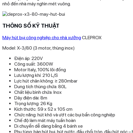
nhỏ đến nhà máy nghìn mét vuông.
THÔNG SỐ KỸ THUẬT
Máy hút bụi công nghiệp cho nhà xưởng
CLEPROX
Model: X-3/80 (3 motor, thùng inox)
Điện áp: 220V
Công suất: 3600W
Motor Italy, 100% lõi đồng
Lưu lượng khí: 210 L/S
Lực hút chân không: ≥ 280mbar
Dung tích thùng chứa: 80L
Chất liệu bình chứa: Inox
Dây điện dài: 8m
Trọng lượng: 26 Kg
Kích thước: 59 x 52 x 105 cm
Chức năng: hút khô và ướt các bụi bẩn công nghiệp
Chế độ làm mát máy tuần hoàn
Di chuyển dễ dàng bằng 4 bánh xe
Phụ tùng: bàn hút bụi, hút nước, đầu chổi tròn, đầu hút góc – 