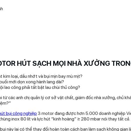
nh
MOTOR HÚT SẠCH MỌI NHÀ XƯỞNG TRON
kim loại, dầu nhớt và bụi mịn bay mù mịt?
buổi mới dọn xong hành lang dài?
i lao công phải tất bật lau chùi thủ công?
i từ các anh chị quản lý cơ sở vật chất, giám đốc nhà xưởng, chủ k
kiệm?”
út bụi công nghiệp
3 motor đang được hơn 5.000 doanh nghiệp Việ
ng inox 80 lít và lực hút “kinh hoàng” ≥ 280 mbar nói thay tất cả.
ụi này lại có thể thay đổi hoàn toàn cách bạn làm sạch không gian 